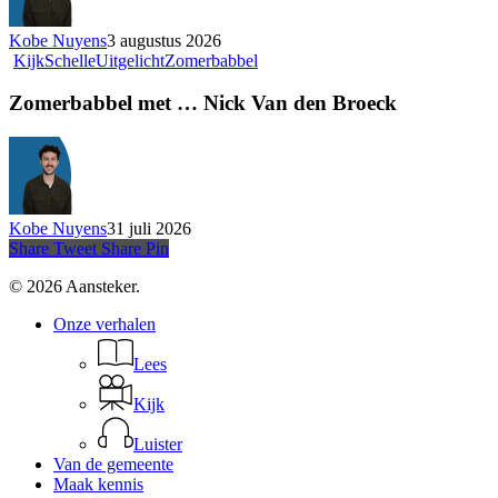
Kobe Nuyens
3 augustus 2026
Kijk
Schelle
Uitgelicht
Zomerbabbel
Zomerbabbel met … Nick Van den Broeck
Kobe Nuyens
31 juli 2026
Share
Tweet
Share
Pin
© 2026 Aansteker.
Close
Onze verhalen
Menu
Lees
Kijk
Luister
Van de gemeente
Maak kennis