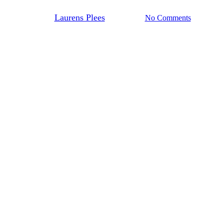
Door
Laurens Plees
14 juni 2023
No Comments