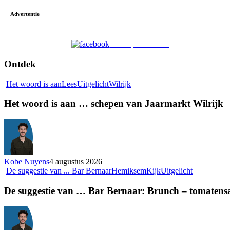
Advertentie
Deel op Facebook
Ontdek
Het woord is aan
Lees
Uitgelicht
Wilrijk
Het woord is aan … schepen van Jaarmarkt Wilrijk
Kobe Nuyens
4 augustus 2026
De suggestie van ... Bar Bernaar
Hemiksem
Kijk
Uitgelicht
De suggestie van … Bar Bernaar: Brunch – tomatens