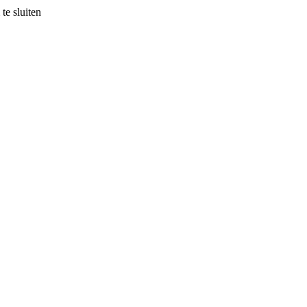
te sluiten
Kijk
Suggestie van
Uitgelicht
 suggestie van … Nordin van Gu