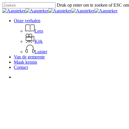
Skip
Druk op enter om te zoeken of ESC om 
to
Close
main
Search
content
search
Menu
Onze verhalen
Lees
Kijk
Luister
Van de gemeente
Maak kennis
Contact
search
De